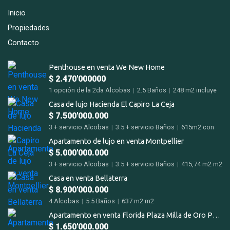
Inicio
Propiedades
Contacto
Penthouse en venta We New Home
$ 2.470'000000
1 opción de la 2da Alcobas
|
2.5 Baños
|
248 m2 incluye
terraza m2
Casa de lujo Hacienda El Capiro La Ceja
$ 7.500'000.000
3 + servicio Alcobas
|
3.5 + servicio Baños
|
615m2 con
terrazas m2
Apartamento de lujo en venta Montpellier
$ 5.000'000.000
3 + servicio Alcobas
|
3.5 + servicio Baños
|
415,74 m2 m2
Casa en venta Bellaterra
$ 8.900'000.000
4 Alcobas
|
5.5 Baños
|
637 m2 m2
Apartamento en venta Florida Plaza Milla de Oro Poblado
$ 1.650'000.000