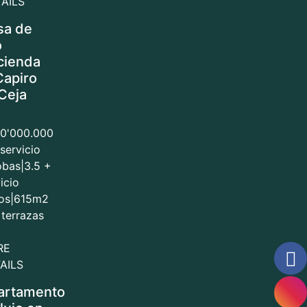
AILS
sa de
o
cienda
Capiro
Ceja
00'000.000
servicio
obas
|
3.5 +
icio
os
|
615m2
 terrazas
RE
AILS
artamento