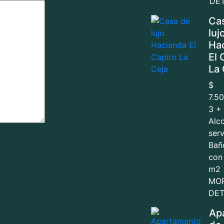
DET
Ca
luj
Ha
El 
La 
$
7.5
3 + 
Alc
serv
Bañ
con
m2
MO
DET
Ap