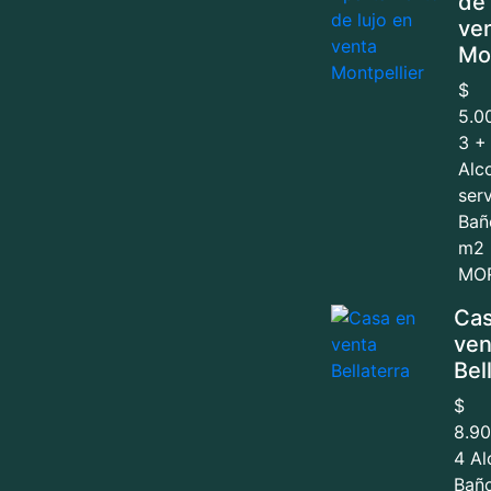
de 
ve
Mon
$
5.0
3 +
Alc
serv
Bañ
m2
MOR
Cas
ven
Bel
$
8.9
4 Al
Bañ