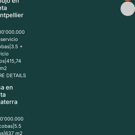
lujo en
nta
tpellier
00'000.000
 servicio
obas
|
3.5 +
icio
os
|
415,74
 m2
E DETAILS
a en
ta
laterra
00'000.000
cobas
|
5.5
os
|
637 m2