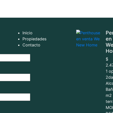
Pe
Inicio
en
Propiedades
We
Contacto
Ho
$
2.4
1 o
2da
Alc
Bañ
m2 
ter
MO