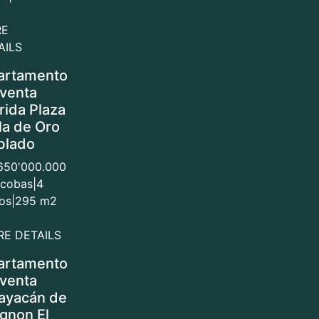
RE
AILS
artamento
 venta
rida Plaza
la de Oro
blado
.650'000.000
lcobas
|
4
os
|
295 m2
E DETAILS
artamento
 venta
ayacán de
ignon El