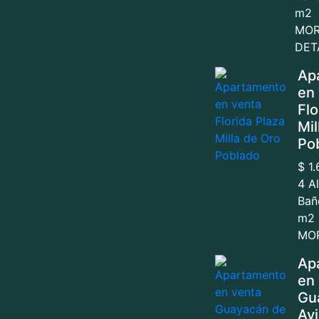
m2
MO
DET
Ap
en
Flo
Mil
Po
$ 1
4 A
Bañ
m2
MOR
Ap
en
Gu
Av