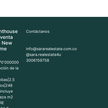
nthouse
Contáctanos
 venta
 New
me
info@sararealestate.com.co
@sara.realestate4u
3006159758
70'000000
pción de la
obas
|
2.5
os
|
248
incluye
raza m2
RE