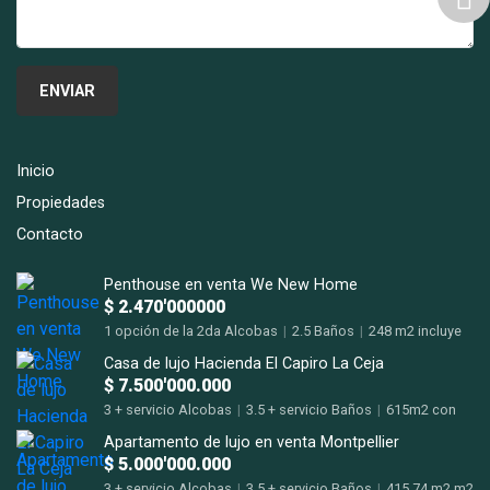
Inicio
Propiedades
Contacto
Penthouse en venta We New Home
$ 2.470'000000
1 opción de la 2da Alcobas
|
2.5 Baños
|
248 m2 incluye
terraza m2
Casa de lujo Hacienda El Capiro La Ceja
$ 7.500'000.000
3 + servicio Alcobas
|
3.5 + servicio Baños
|
615m2 con
terrazas m2
Apartamento de lujo en venta Montpellier
$ 5.000'000.000
3 + servicio Alcobas
|
3.5 + servicio Baños
|
415,74 m2 m2