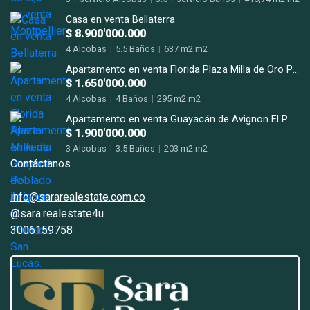
Casa en venta Bellaterra
$ 8.900'000.000
4 Alcobas
|
5.5 Baños
|
637 m2 m2
Apartamento en venta Florida Plaza Milla de Oro Poblado
$ 1.650'000.000
4 Alcobas
|
4 Baños
|
295 m2 m2
Apartamento en venta Guayacán de Avignon El Poblado San Lucas.
$ 1.900'000.000
3 Alcobas
|
3.5 Baños
|
203 m2 m2
Contáctanos
info@sararealestate.com.co
@sara.realestate4u
3006159758