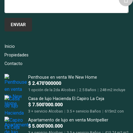
Inicio
Propiedades
Contacto
Penthouse en venta We New Home
$ 2.470'000000
1 opción de la 2da Alcobas
|
2.5 Baños
|
248 m2 incluye
terraza m2
Casa de lujo Hacienda El Capiro La Ceja
$ 7.500'000.000
3 + servicio Alcobas
|
3.5 + servicio Baños
|
615m2 con
terrazas m2
Apartamento de lujo en venta Montpellier
$ 5.000'000.000
3 + servicio Alcobas
|
3.5 + servicio Baños
|
415,74 m2 m2