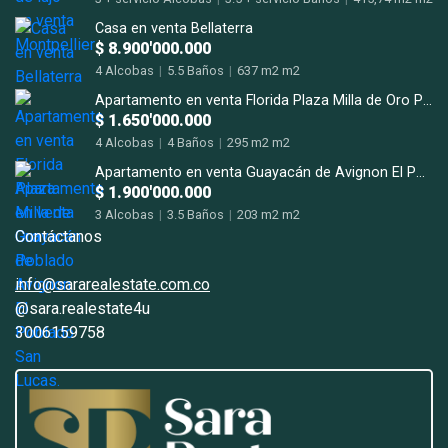
Casa en venta Bellaterra
$ 8.900'000.000
4 Alcobas
|
5.5 Baños
|
637 m2 m2
Apartamento en venta Florida Plaza Milla de Oro Poblado
$ 1.650'000.000
4 Alcobas
|
4 Baños
|
295 m2 m2
Apartamento en venta Guayacán de Avignon El Poblado San Lucas.
$ 1.900'000.000
3 Alcobas
|
3.5 Baños
|
203 m2 m2
Contáctanos
info@sararealestate.com.co
@sara.realestate4u
3006159758