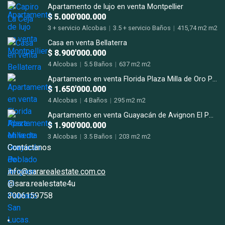
terrazas m2
Apartamento de lujo en venta Montpellier
$ 5.000'000.000
3 + servicio Alcobas
|
3.5 + servicio Baños
|
415,74 m2 m2
Casa en venta Bellaterra
$ 8.900'000.000
4 Alcobas
|
5.5 Baños
|
637 m2 m2
Apartamento en venta Florida Plaza Milla de Oro Poblado
$ 1.650'000.000
4 Alcobas
|
4 Baños
|
295 m2 m2
Apartamento en venta Guayacán de Avignon El Poblado San Lucas.
$ 1.900'000.000
3 Alcobas
|
3.5 Baños
|
203 m2 m2
Contáctanos
info@sararealestate.com.co
@sara.realestate4u
3006159758