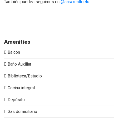
También puedes seguirnos en
@sara.realtor4u
Apartamento, en venta, Belair, El Poblado, Las Santas, Vista
a la ciudad, piscina,
Amenities
Balcón
Baño Auxiliar
Biblioteca/Estudio
Cocina integral
Depósito
Gas domiciliario