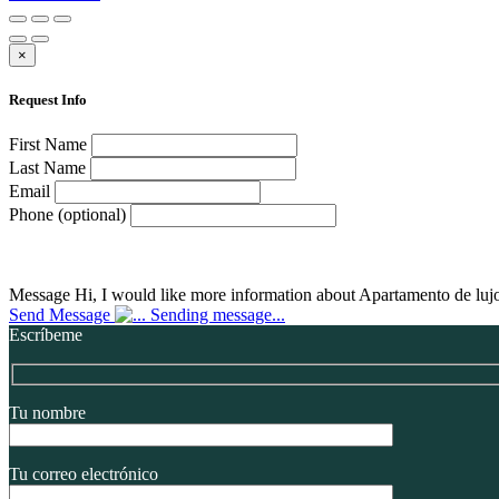
×
Request Info
First Name
Last Name
Email
Phone (optional)
Message
Hi, I would like more information about Apartamento de luj
Send Message
Sending message...
Escríbeme
Tu nombre
Tu correo electrónico