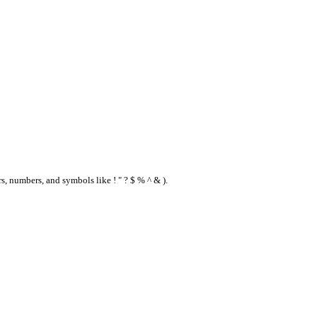
s, numbers, and symbols like ! " ? $ % ^ & ).