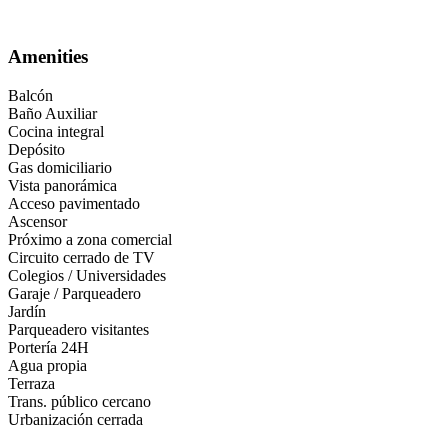
Apartamento-en-venta-cantero-los-balsos-el-campestre-asociativo-luj
Amenities
Balcón
Baño Auxiliar
Cocina integral
Depósito
Gas domiciliario
Vista panorámica
Acceso pavimentado
Ascensor
Próximo a zona comercial
Circuito cerrado de TV
Colegios / Universidades
Garaje / Parqueadero
Jardín
Parqueadero visitantes
Portería 24H
Agua propia
Terraza
Trans. público cercano
Urbanización cerrada