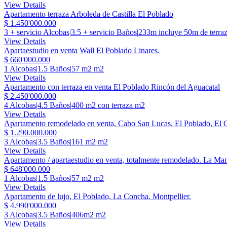
View Details
Apartamento terraza Arboleda de Castilla El Poblado
$ 1.450'000.000
3 + servicio Alcobas
|
3.5 + servicio Baños
|
233m incluye 50m de terra
View Details
Apartaestudio en venta Wall El Poblado Linares.
$ 660'000.000
1 Alcobas
|
1.5 Baños
|
57 m2 m2
View Details
Apartamento con terraza en venta El Poblado Rincón del Aguacatal
$ 2.450'000.000
4 Alcobas
|
4.5 Baños
|
400 m2 con terraza m2
View Details
Apartamento remodelado en venta, Cabo San Lucas, El Poblado, El 
$ 1.290.000.000
3 Alcobas
|
3.5 Baños
|
161 m2 m2
View Details
Apartamento / apartaestudio en venta, totalmente remodelado. La Man
$ 648'000.000
1 Alcobas
|
1.5 Baños
|
57 m2 m2
View Details
Apartamento de lujo, El Poblado, La Concha. Montpellier.
$ 4.990'000.000
3 Alcobas
|
3.5 Baños
|
406m2 m2
View Details