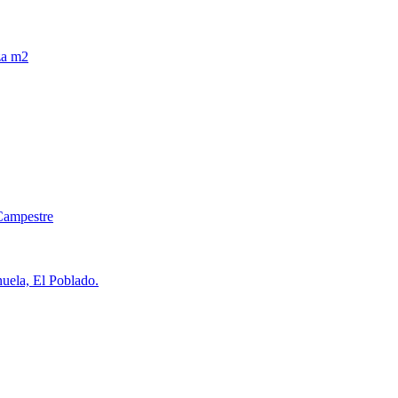
za m2
Campestre
uela, El Poblado.