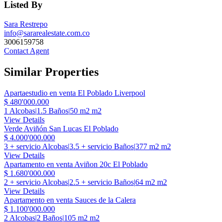
Listed By
Sara Restrepo
info@sararealestate.com.co
3006159758
Contact Agent
Similar Properties
Apartaestudio en venta El Poblado Liverpool
$ 480'000.000
1 Alcobas
|
1.5 Baños
|
50 m2 m2
View Details
Verde Aviñón San Lucas El Poblado
$ 4.000'000.000
3 + servicio Alcobas
|
3.5 + servicio Baños
|
377 m2 m2
View Details
Apartamento en venta Aviñon 20c El Poblado
$ 1.680'000.000
2 + servicio Alcobas
|
2.5 + servicio Baños
|
64 m2 m2
View Details
Apartamento en venta Sauces de la Calera
$ 1.100'000.000
2 Alcobas
|
2 Baños
|
105 m2 m2