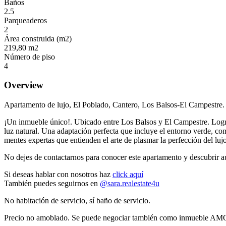
Baños
2.5
Parqueaderos
2
Área construida (m2)
219,80 m2
Número de piso
4
Overview
Apartamento de lujo, El Poblado, Cantero, Los Balsos-El Campestre.
¡Un inmueble único!. Ubicado entre Los Balsos y El Campestre. Logra
luz natural. Una adaptación perfecta que incluye el entorno verde, co
mentes expertas que entienden el arte de plasmar la perfección del lujo
No dejes de contactarnos para conocer este apartamento y descubrir aú
Si deseas hablar con nosotros haz
click aquí
También puedes seguirnos en
@sara.realestate4u
No habitación de servicio, sí baño de servicio.
Precio no amoblado. Se puede negociar también como inmueble AM