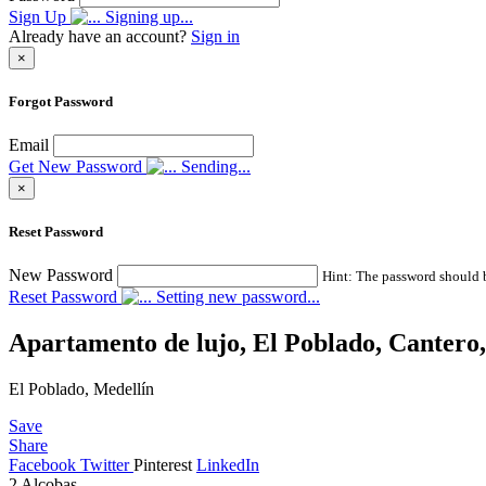
Sign Up
Signing up...
Already have an account?
Sign in
×
Forgot Password
Email
Get New Password
Sending...
×
Reset Password
New Password
Hint: The password should be
Reset Password
Setting new password...
Apartamento de lujo, El Poblado, Cantero
El Poblado, Medellín
Save
Share
Facebook
Twitter
Pinterest
LinkedIn
2
Alcobas