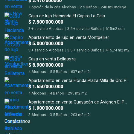
$ 2.470'000000
1 opción de la 2da Alcobas
|
2.5 Baños
|
248 m2 incluye
terraza m2
Casa de lujo Hacienda El Capiro La Ceja
$ 7.500'000.000
3 + servicio Alcobas
|
3.5 + servicio Baños
|
615m2 con
terrazas m2
Apartamento de lujo en venta Montpellier
$ 5.000'000.000
3 + servicio Alcobas
|
3.5 + servicio Baños
|
415,74 m2 m2
Casa en venta Bellaterra
$ 8.900'000.000
4 Alcobas
|
5.5 Baños
|
637 m2 m2
Apartamento en venta Florida Plaza Milla de Oro Poblado
$ 1.650'000.000
4 Alcobas
|
4 Baños
|
295 m2 m2
Apartamento en venta Guayacán de Avignon El Poblado San Lucas.
$ 1.900'000.000
3 Alcobas
|
3.5 Baños
|
203 m2 m2
Contáctanos