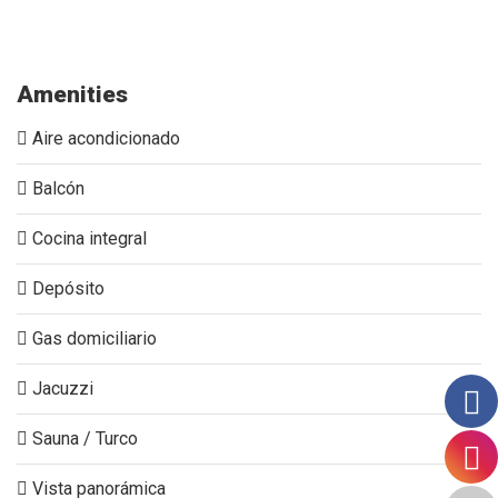
apartamento-en-venta-poblado-mazanti-altos-del-poblado-
amplio-balcón-vista-a-la-ciudad.
Amenities
Aire acondicionado
Balcón
Cocina integral
Depósito
Gas domiciliario
Jacuzzi
Sauna / Turco
Vista panorámica