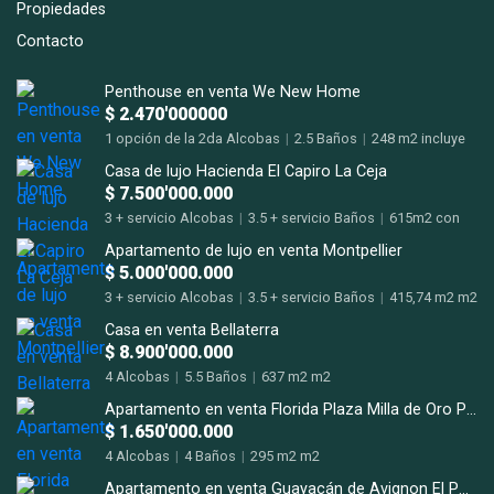
Propiedades
Contacto
Penthouse en venta We New Home
$ 2.470'000000
1 opción de la 2da Alcobas
|
2.5 Baños
|
248 m2 incluye
terraza m2
Casa de lujo Hacienda El Capiro La Ceja
$ 7.500'000.000
3 + servicio Alcobas
|
3.5 + servicio Baños
|
615m2 con
terrazas m2
Apartamento de lujo en venta Montpellier
$ 5.000'000.000
3 + servicio Alcobas
|
3.5 + servicio Baños
|
415,74 m2 m2
Casa en venta Bellaterra
$ 8.900'000.000
4 Alcobas
|
5.5 Baños
|
637 m2 m2
Apartamento en venta Florida Plaza Milla de Oro Poblado
$ 1.650'000.000
4 Alcobas
|
4 Baños
|
295 m2 m2
Apartamento en venta Guayacán de Avignon El Poblado San Lucas.