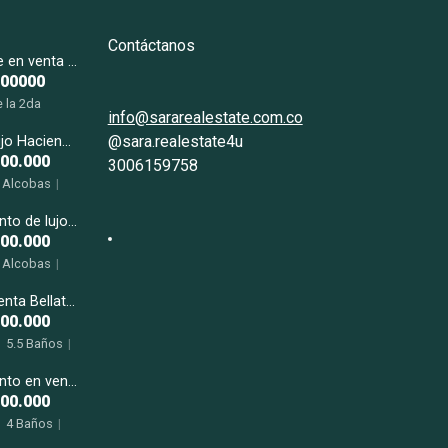
Contáctanos
Penthouse en venta We New Home
000000
 la 2da
info@sararealestate.com.co
2.5 Baños
|
@sara.realestate4u
Casa de lujo Hacienda El Capiro La Ceja
uye terraza
000.000
3006159758
o Alcobas
|
cio Baños
|
Apartamento de lujo en venta Montpellier
terrazas m2
000.000
o Alcobas
|
cio Baños
|
Casa en venta Bellaterra
 m2
000.000
|
5.5 Baños
|
Apartamento en venta Florida Plaza Milla de Oro Poblado
000.000
|
4 Baños
|