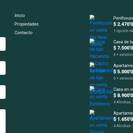
Inicio
$ 2.470'
Propiedades
1 opción de
Contacto
Alcobas
|
248 m2 incl
$ 7.500'
m2
3 + servici
3.5 + servi
615m2 con 
$ 5.000'
3 + servici
3.5 + servi
415,74 m2
$ 8.900'
4 Alcobas
637 m2 m2
$ 1.650'
4 Alcobas
295 m2 m2