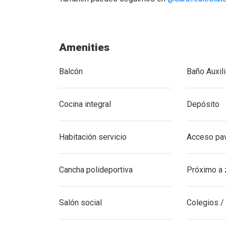
apartamento-en-venta-para-remodelar-el-pobla
Amenities
Balcón
Baño Auxili
Cocina integral
Depósito
Habitación servicio
Acceso pa
Cancha polideportiva
Próximo a 
Salón social
Colegios /