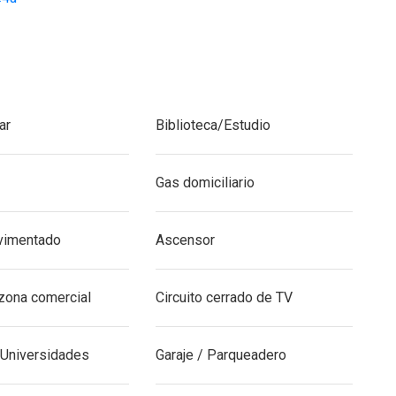
do-los-balsos-santa-fe-oviedo-milla-de-oro
ar
Biblioteca/Estudio
Gas domiciliario
vimentado
Ascensor
zona comercial
Circuito cerrado de TV
 Universidades
Garaje / Parqueadero