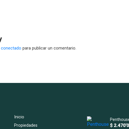
y
r
conectado
para publicar un comentario.
Inicio
$ 2.470'
Propiedades