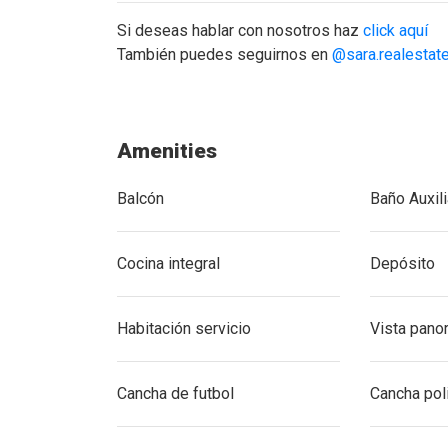
Si deseas hablar con nosotros haz
click aquí
También puedes seguirnos en
@sara.realestat
casa-en-venta-el-alto-palmas-bella-terra-bellate
Amenities
Balcón
Baño Auxili
Cocina integral
Depósito
Habitación servicio
Vista pano
Cancha de futbol
Cancha pol