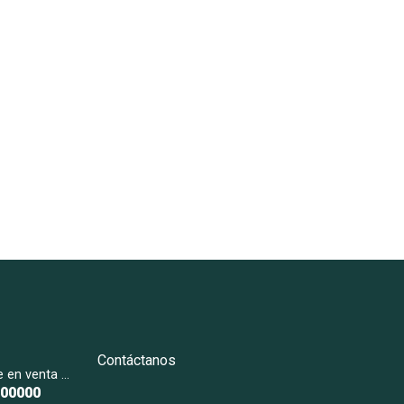
Contáctanos
Penthouse en venta We New Home
000000