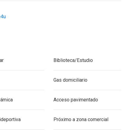
e4u
rra-indiana-lujo-luxury-
ar
Biblioteca/Estudio
Gas domiciliario
rámica
Acceso pavimentado
ideportiva
Próximo a zona comercial