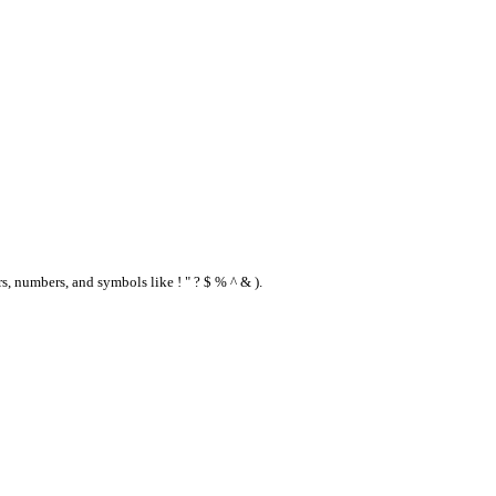
s, numbers, and symbols like ! " ? $ % ^ & ).