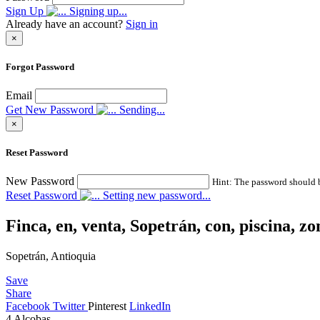
Sign Up
Signing up...
Already have an account?
Sign in
×
Forgot Password
Email
Get New Password
Sending...
×
Reset Password
New Password
Hint: The password should be
Reset Password
Setting new password...
Finca, en, venta, Sopetrán, con, piscina, zo
Sopetrán, Antioquia
Save
Share
Facebook
Twitter
Pinterest
LinkedIn
4
Alcobas