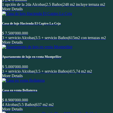
1 opción de la 2da Alcobas
|
2.5 Baños
|
248 m2 incluye terraza m2
More Details
Casa de lujo Hacienda El Capiro La Ceja
$ 7.500'000.000
3 + servicio Alcobas
|
3.5 + servicio Baños
|
615m2 con terrazas m2
More Details
Apartamento de lujo en venta Montpellier
$ 5.000'000.000
3 + servicio Alcobas
|
3.5 + servicio Baños
|
415,74 m2 m2
More Details
Casa en venta Bellaterra
$ 8.900'000.000
4 Alcobas
|
5.5 Baños
|
637 m2 m2
More Details