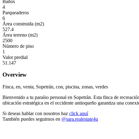
Baños
4
Parqueaderos
6
Área construida (m2)
527.4
Área terreno (m2)
2500
Número de piso
1
Valor predial
51.147
Overview
Finca, en, venta, Sopetrán, con, piscina, zonas, verdes
Bienvenido a tu paraíso personal en Sopetrán. Esta finca de recreación
ubicación estratégica en el occidente antioqueño garantiza una conex
Si deseas hablar con nosotros haz
click aquí
También puedes seguirnos en
@sara.realestate4u
Finca-en-venta-Hacienda Real-Sopetrán-piscina-zonas verdes