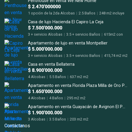
Penthouse en venta We New Home
$ 2.470'000000
1 opción de la 2da Alcobas
|
2.5 Baños
|
248 m2 incluye
terraza m2
Casa de lujo Hacienda El Capiro La Ceja
$ 7.500'000.000
3 + servicio Alcobas
|
3.5 + servicio Baños
|
615m2 con
terrazas m2
Apartamento de lujo en venta Montpellier
$ 5.000'000.000
3 + servicio Alcobas
|
3.5 + servicio Baños
|
415,74 m2 m2
Casa en venta Bellaterra
$ 8.900'000.000
4 Alcobas
|
5.5 Baños
|
637 m2 m2
Apartamento en venta Florida Plaza Milla de Oro Poblado
$ 1.650'000.000
4 Alcobas
|
4 Baños
|
295 m2 m2
Apartamento en venta Guayacán de Avignon El Poblado San Lucas.
$ 1.900'000.000
3 Alcobas
|
3.5 Baños
|
203 m2 m2
Contáctanos