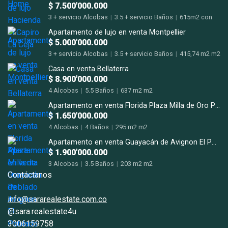
$ 7.500'000.000
3 + servicio Alcobas
|
3.5 + servicio Baños
|
615m2 con
terrazas m2
Apartamento de lujo en venta Montpellier
$ 5.000'000.000
3 + servicio Alcobas
|
3.5 + servicio Baños
|
415,74 m2 m2
Casa en venta Bellaterra
$ 8.900'000.000
4 Alcobas
|
5.5 Baños
|
637 m2 m2
Apartamento en venta Florida Plaza Milla de Oro Poblado
$ 1.650'000.000
4 Alcobas
|
4 Baños
|
295 m2 m2
Apartamento en venta Guayacán de Avignon El Poblado San Lucas.
$ 1.900'000.000
3 Alcobas
|
3.5 Baños
|
203 m2 m2
Contáctanos
info@sararealestate.com.co
@sara.realestate4u
3006159758