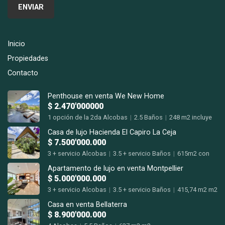
Inicio
Propiedades
Contacto
Penthouse en venta We New Home
$ 2.470'000000
1 opción de la 2da Alcobas
|
2.5 Baños
|
248 m2 incluye
terraza m2
Casa de lujo Hacienda El Capiro La Ceja
$ 7.500'000.000
3 + servicio Alcobas
|
3.5 + servicio Baños
|
615m2 con
terrazas m2
Apartamento de lujo en venta Montpellier
$ 5.000'000.000
3 + servicio Alcobas
|
3.5 + servicio Baños
|
415,74 m2 m2
Casa en venta Bellaterra
$ 8.900'000.000