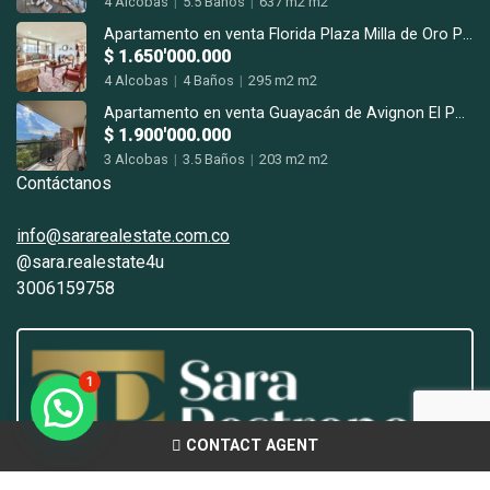
4 Alcobas
|
5.5 Baños
|
637 m2 m2
Apartamento en venta Florida Plaza Milla de Oro Poblado
$ 1.650'000.000
4 Alcobas
|
4 Baños
|
295 m2 m2
Apartamento en venta Guayacán de Avignon El Poblado San Lucas.
$ 1.900'000.000
3 Alcobas
|
3.5 Baños
|
203 m2 m2
Contáctanos
info@sararealestate.com.co
@sara.realestate4u
3006159758
1
CONTACT AGENT