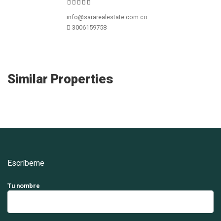
info@sararealestate.com.co
3006159758
Similar Properties
Escríbeme
Tu nombre