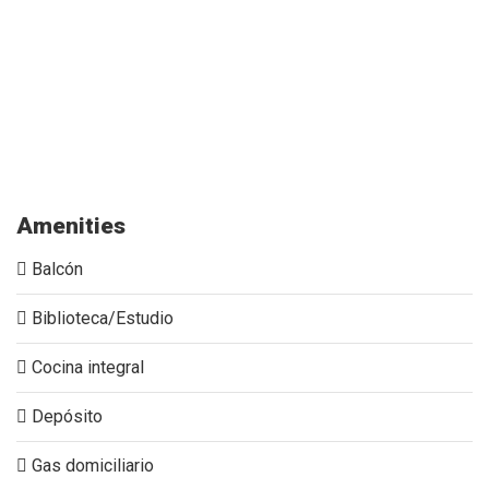
la-reserva-poblado-apartamento-en-venta-gonzalez-
balcon-vista-piscina
Amenities
Balcón
Biblioteca/Estudio
Cocina integral
Depósito
Gas domiciliario