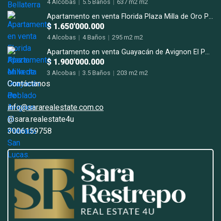
4 Alcobas
|
5.5 Baños
|
637 m2 m2
Apartamento en venta Florida Plaza Milla de Oro Poblado
$ 1.650'000.000
4 Alcobas
|
4 Baños
|
295 m2 m2
Apartamento en venta Guayacán de Avignon El Poblado San Lucas.
$ 1.900'000.000
3 Alcobas
|
3.5 Baños
|
203 m2 m2
Contáctanos
info@sararealestate.com.co
@sara.realestate4u
3006159758