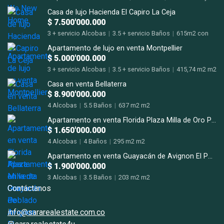
terraza m2
Casa de lujo Hacienda El Capiro La Ceja
$ 7.500'000.000
3 + servicio Alcobas
|
3.5 + servicio Baños
|
615m2 con
terrazas m2
Apartamento de lujo en venta Montpellier
$ 5.000'000.000
3 + servicio Alcobas
|
3.5 + servicio Baños
|
415,74 m2 m2
Casa en venta Bellaterra
$ 8.900'000.000
4 Alcobas
|
5.5 Baños
|
637 m2 m2
Apartamento en venta Florida Plaza Milla de Oro Poblado
$ 1.650'000.000
4 Alcobas
|
4 Baños
|
295 m2 m2
Apartamento en venta Guayacán de Avignon El Poblado San Lucas.
$ 1.900'000.000
3 Alcobas
|
3.5 Baños
|
203 m2 m2
Contáctanos
info@sararealestate.com.co