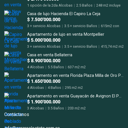
1 opción de la 2da Alcobas
|
2.5 Baños
|
248 m2 incluye
terraza m2
Casa de lujo Hacienda El Capiro La Ceja
$ 7.500'000.000
3 + servicio Alcobas
|
3.5 + servicio Baños
|
615m2 con
terrazas m2
Apartamento de lujo en venta Montpellier
$ 5.000'000.000
3 + servicio Alcobas
|
3.5 + servicio Baños
|
415,74 m2 m2
Casa en venta Bellaterra
$ 8.900'000.000
4 Alcobas
|
5.5 Baños
|
637 m2 m2
Apartamento en venta Florida Plaza Milla de Oro Poblado
$ 1.650'000.000
4 Alcobas
|
4 Baños
|
295 m2 m2
Apartamento en venta Guayacán de Avignon El Poblado San Lucas.
$ 1.900'000.000
3 Alcobas
|
3.5 Baños
|
203 m2 m2
Contáctanos