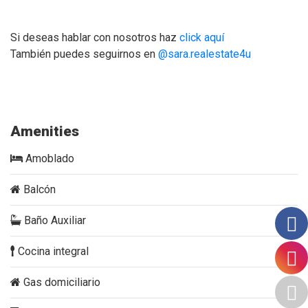
Si deseas hablar con nosotros haz
click aquí
También puedes seguirnos en
@sara.realestate4u
Nebraska-apartamento-en-venta-renta-corta-estrenar-
amoblado-laureles.
Amenities
Amoblado
Balcón
Baño Auxiliar
Cocina integral
Gas domiciliario