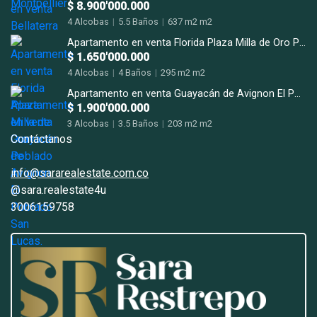
$ 8.900'000.000
4 Alcobas
|
5.5 Baños
|
637 m2 m2
Apartamento en venta Florida Plaza Milla de Oro Poblado
$ 1.650'000.000
4 Alcobas
|
4 Baños
|
295 m2 m2
Apartamento en venta Guayacán de Avignon El Poblado San Lucas.
$ 1.900'000.000
3 Alcobas
|
3.5 Baños
|
203 m2 m2
Contáctanos
info@sararealestate.com.co
@sara.realestate4u
3006159758