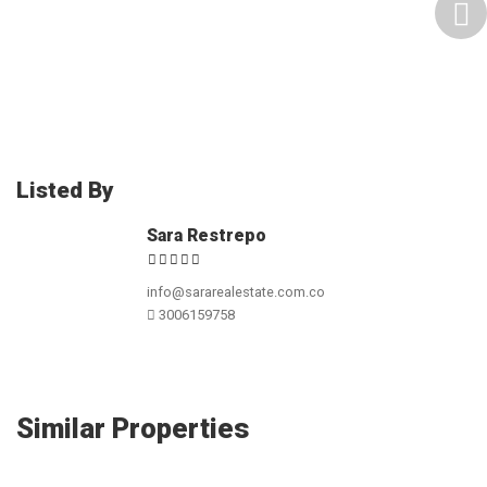
casa-en-venta-el-poblado-montessori-san-lucas-unidad-
cerrada
Listed By
Sara Restrepo
info@sararealestate.com.co
3006159758
Similar Properties