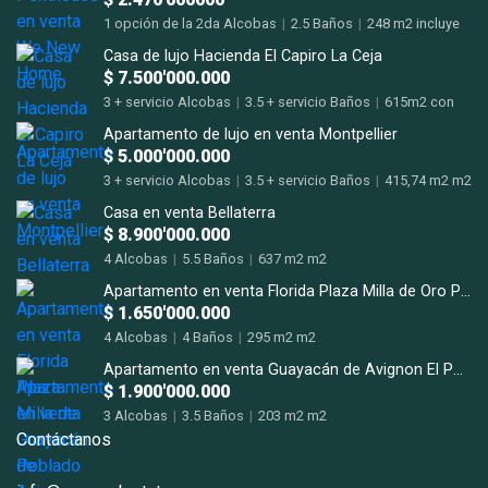
1 opción de la 2da Alcobas
|
2.5 Baños
|
248 m2 incluye
terraza m2
Casa de lujo Hacienda El Capiro La Ceja
$ 7.500'000.000
3 + servicio Alcobas
|
3.5 + servicio Baños
|
615m2 con
terrazas m2
Apartamento de lujo en venta Montpellier
$ 5.000'000.000
3 + servicio Alcobas
|
3.5 + servicio Baños
|
415,74 m2 m2
Casa en venta Bellaterra
$ 8.900'000.000
4 Alcobas
|
5.5 Baños
|
637 m2 m2
Apartamento en venta Florida Plaza Milla de Oro Poblado
$ 1.650'000.000
4 Alcobas
|
4 Baños
|
295 m2 m2
Apartamento en venta Guayacán de Avignon El Poblado San Lucas.
$ 1.900'000.000
3 Alcobas
|
3.5 Baños
|
203 m2 m2
Contáctanos