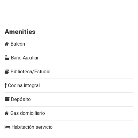
casa-en-venta-rincones-de-monticello-cola-del-zorro-
prados-de-monticello
Amenities
Balcón
Baño Auxiliar
Biblioteca/Estudio
Cocina integral
Depósito
Gas domiciliario
Habitación servicio