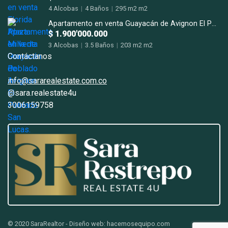
4 Alcobas
|
4 Baños
|
295 m2 m2
Apartamento en venta Guayacán de Avignon El Poblado San Lucas.
$ 1.900'000.000
3 Alcobas
|
3.5 Baños
|
203 m2 m2
Contáctanos
info@sararealestate.com.co
@sara.realestate4u
3006159758
© 2020 SaraRealtor - Diseño web: hacemosequipo.com