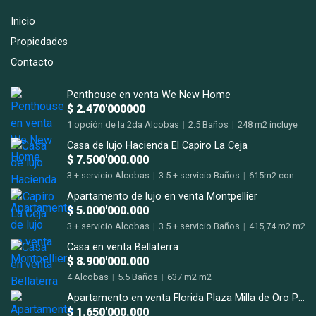
Inicio
Propiedades
Contacto
Penthouse en venta We New Home
$ 2.470'000000
1 opción de la 2da Alcobas
|
2.5 Baños
|
248 m2 incluye
terraza m2
Casa de lujo Hacienda El Capiro La Ceja
$ 7.500'000.000
3 + servicio Alcobas
|
3.5 + servicio Baños
|
615m2 con
terrazas m2
Apartamento de lujo en venta Montpellier
$ 5.000'000.000
3 + servicio Alcobas
|
3.5 + servicio Baños
|
415,74 m2 m2
Casa en venta Bellaterra
$ 8.900'000.000
4 Alcobas
|
5.5 Baños
|
637 m2 m2
Apartamento en venta Florida Plaza Milla de Oro Poblado
$ 1.650'000.000