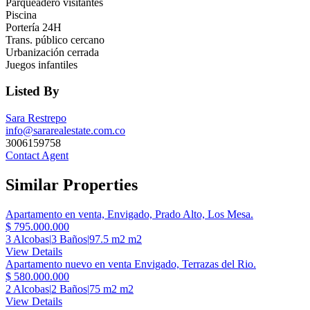
Parqueadero visitantes
Piscina
Portería 24H
Trans. público cercano
Urbanización cerrada
Juegos infantiles
Listed By
Sara Restrepo
info@sararealestate.com.co
3006159758
Contact Agent
Similar Properties
Apartamento en venta, Envigado, Prado Alto, Los Mesa.
$ 795.000.000
3 Alcobas
|
3 Baños
|
97.5 m2 m2
View Details
Apartamento nuevo en venta Envigado, Terrazas del Rio.
$ 580.000.000
2 Alcobas
|
2 Baños
|
75 m2 m2
View Details