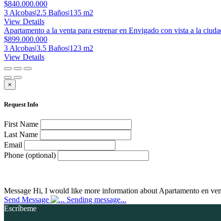
$840.000.000
3 Alcobas
|
2.5 Baños
|
135 m2
View Details
Apartamento a la venta para estrenar en Envigado con vista a la ciuda
$899.000.000
3 Alcobas
|
3.5 Baños
|
123 m2
View Details
×
Request Info
First Name
Last Name
Email
Phone (optional)
Message
Hi, I would like more information about Apartamento en ve
Send Message
Sending message...
Escríbeme