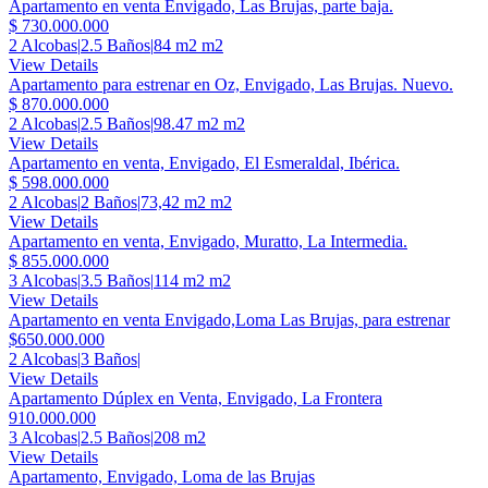
Apartamento en venta Envigado, Las Brujas, parte baja.
$ 730.000.000
2 Alcobas
|
2.5 Baños
|
84 m2 m2
View Details
Apartamento para estrenar en Oz, Envigado, Las Brujas. Nuevo.
$ 870.000.000
2 Alcobas
|
2.5 Baños
|
98.47 m2 m2
View Details
Apartamento en venta, Envigado, El Esmeraldal, Ibérica.
$ 598.000.000
2 Alcobas
|
2 Baños
|
73,42 m2 m2
View Details
Apartamento en venta, Envigado, Muratto, La Intermedia.
$ 855.000.000
3 Alcobas
|
3.5 Baños
|
114 m2 m2
View Details
Apartamento en venta Envigado,Loma Las Brujas, para estrenar
$650.000.000
2 Alcobas
|
3 Baños
|
View Details
Apartamento Dúplex en Venta, Envigado, La Frontera
910.000.000
3 Alcobas
|
2.5 Baños
|
208 m2
View Details
Apartamento, Envigado, Loma de las Brujas