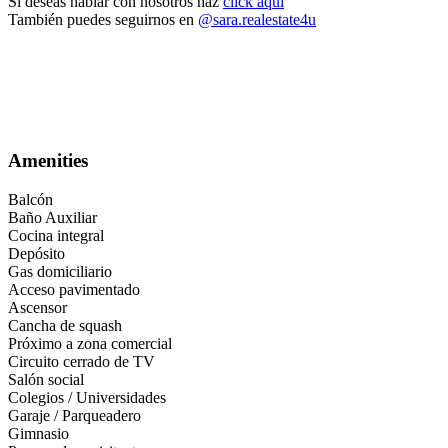
Si deseas hablar con nosotros haz
click aquí
También puedes seguirnos en
@sara.realestate4u
apartamento-venta-pradoalto-prado-alto-envigado-loma-los-mesas
Amenities
Balcón
Baño Auxiliar
Cocina integral
Depósito
Gas domiciliario
Acceso pavimentado
Ascensor
Cancha de squash
Próximo a zona comercial
Circuito cerrado de TV
Salón social
Colegios / Universidades
Garaje / Parqueadero
Gimnasio