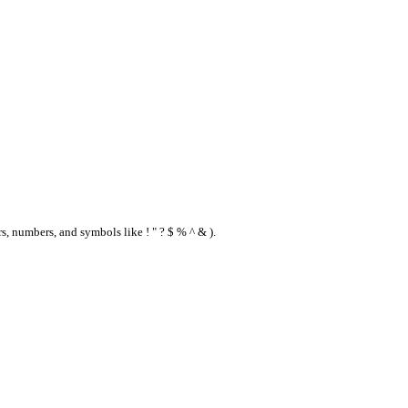
s, numbers, and symbols like ! " ? $ % ^ & ).