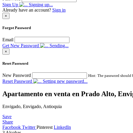
Sign Up
Signing up...
Already have an account?
Sign in
×
Forgot Password
Email
Get New Password
Sending...
×
Reset Password
New Password
Hint: The password should be
Reset Password
Setting new password...
Apartamento en venta en Prado Alto, Env
Envigado, Envigado, Antioquia
Save
Share
Facebook
Twitter
Pinterest
LinkedIn
3
Alcobas