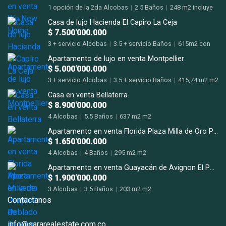
1 opción de la 2da Alcobas
|
2.5 Baños
|
248 m2 incluye
terraza m2
Casa de lujo Hacienda El Capiro La Ceja
$ 7.500'000.000
3 + servicio Alcobas
|
3.5 + servicio Baños
|
615m2 con
terrazas m2
Apartamento de lujo en venta Montpellier
$ 5.000'000.000
3 + servicio Alcobas
|
3.5 + servicio Baños
|
415,74 m2 m2
Casa en venta Bellaterra
$ 8.900'000.000
4 Alcobas
|
5.5 Baños
|
637 m2 m2
Apartamento en venta Florida Plaza Milla de Oro Poblado
$ 1.650'000.000
4 Alcobas
|
4 Baños
|
295 m2 m2
Apartamento en venta Guayacán de Avignon El Poblado San Lucas.
$ 1.900'000.000
3 Alcobas
|
3.5 Baños
|
203 m2 m2
Contáctanos
info@sararealestate.com.co