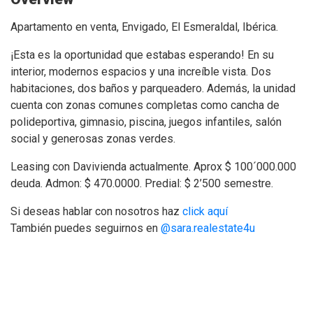
Apartamento en venta, Envigado, El Esmeraldal, Ibérica.
¡Esta es la oportunidad que estabas esperando! En su
interior, modernos espacios y una increíble vista. Dos
habitaciones, dos baños y parqueadero. Además, la unidad
cuenta con zonas comunes completas como cancha de
polideportiva, gimnasio, piscina, juegos infantiles, salón
social y generosas zonas verdes.
Leasing con Davivienda actualmente. Aprox $ 100´000.000
deuda. Admon: $ 470.0000. Predial: $ 2’500 semestre.
Si deseas hablar con nosotros haz
click aquí
También puedes seguirnos en
@sara.realestate4u
apartamento-en-venta-envigado-esmeraldal-iberica-
unidad-completa