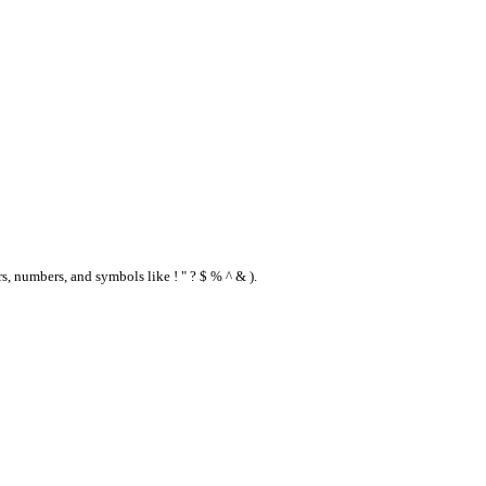
s, numbers, and symbols like ! " ? $ % ^ & ).