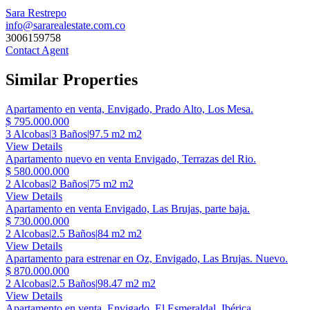
Sara Restrepo
info@sararealestate.com.co
3006159758
Contact Agent
Similar Properties
Apartamento en venta, Envigado, Prado Alto, Los Mesa.
$ 795.000.000
3 Alcobas
|
3 Baños
|
97.5 m2 m2
View Details
Apartamento nuevo en venta Envigado, Terrazas del Rio.
$ 580.000.000
2 Alcobas
|
2 Baños
|
75 m2 m2
View Details
Apartamento en venta Envigado, Las Brujas, parte baja.
$ 730.000.000
2 Alcobas
|
2.5 Baños
|
84 m2 m2
View Details
Apartamento para estrenar en Oz, Envigado, Las Brujas. Nuevo.
$ 870.000.000
2 Alcobas
|
2.5 Baños
|
98.47 m2 m2
View Details
Apartamento en venta, Envigado, El Esmeraldal, Ibérica.