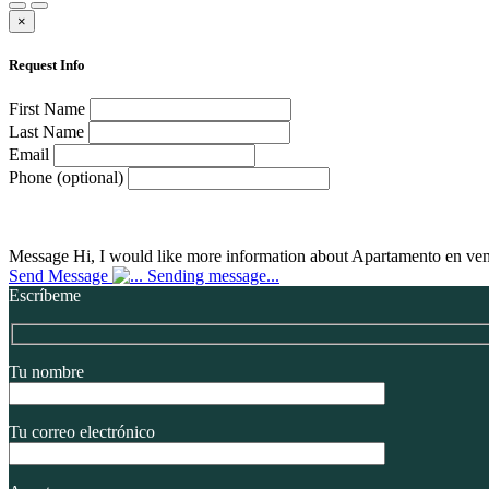
×
Request Info
First Name
Last Name
Email
Phone (optional)
Message
Hi, I would like more information about Apartamento en ven
Send Message
Sending message...
Escríbeme
Tu nombre
Tu correo electrónico