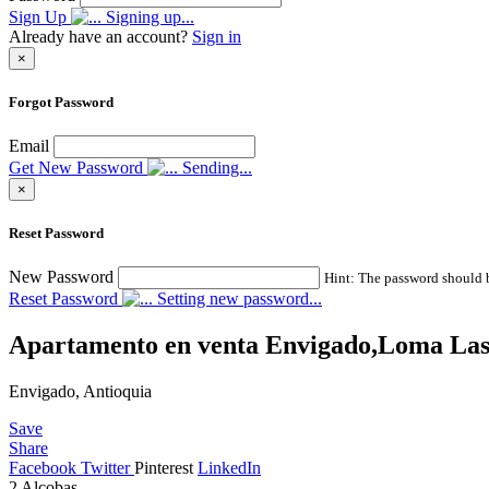
Sign Up
Signing up...
Already have an account?
Sign in
×
Forgot Password
Email
Get New Password
Sending...
×
Reset Password
New Password
Hint: The password should be
Reset Password
Setting new password...
Apartamento en venta Envigado,Loma Las 
Envigado, Antioquia
Save
Share
Facebook
Twitter
Pinterest
LinkedIn
2
Alcobas