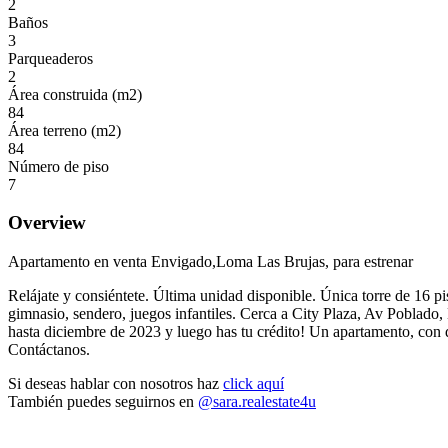
2
Baños
3
Parqueaderos
2
Área construida (m2)
84
Área terreno (m2)
84
Número de piso
7
Overview
Apartamento en venta Envigado,Loma Las Brujas, para estrenar
Relájate y consiéntete. Última unidad disponible. Única torre de 16 
gimnasio, sendero, juegos infantiles. Cerca a City Plaza, Av Poblado
hasta diciembre de 2023 y luego has tu crédito! Un apartamento, con
Contáctanos.
Si deseas hablar con nosotros haz
click aquí
También puedes seguirnos en
@sara.realestate4u
apartamento-en-venta-envigado-las-brujas-oz-estrenar-con-vista