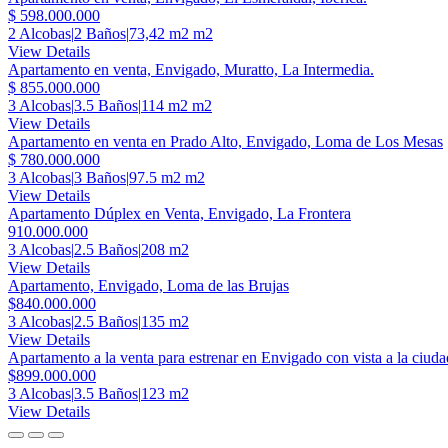
$ 598.000.000
2 Alcobas
|
2 Baños
|
73,42 m2 m2
View Details
Apartamento en venta, Envigado, Muratto, La Intermedia.
$ 855.000.000
3 Alcobas
|
3.5 Baños
|
114 m2 m2
View Details
Apartamento en venta en Prado Alto, Envigado, Loma de Los Mesas
$ 780.000.000
3 Alcobas
|
3 Baños
|
97.5 m2 m2
View Details
Apartamento Dúplex en Venta, Envigado, La Frontera
910.000.000
3 Alcobas
|
2.5 Baños
|
208 m2
View Details
Apartamento, Envigado, Loma de las Brujas
$840.000.000
3 Alcobas
|
2.5 Baños
|
135 m2
View Details
Apartamento a la venta para estrenar en Envigado con vista a la ciuda
$899.000.000
3 Alcobas
|
3.5 Baños
|
123 m2
View Details