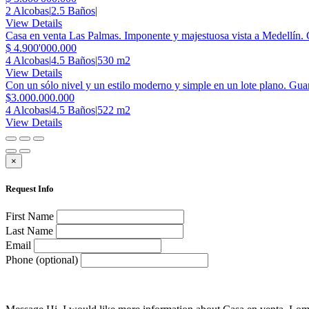
2 Alcobas
|
2.5 Baños
|
View Details
Casa en venta Las Palmas. Imponente y majestuosa vista a Medellín. 
$ 4.900'000.000
4 Alcobas
|
4.5 Baños
|
530 m2
View Details
Con un sólo nivel y un estilo moderno y simple en un lote plano. Gu
$3.000.000.000
4 Alcobas
|
4.5 Baños
|
522 m2
View Details
×
Request Info
First Name
Last Name
Email
Phone (optional)