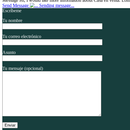
Message
Hi, I would like more information about Casa en venta. Lo
Send Message
Sending message...
Escríbeme
Tu nombre
Tu correo electrónico
Asunto
Tu mensaje (opcional)