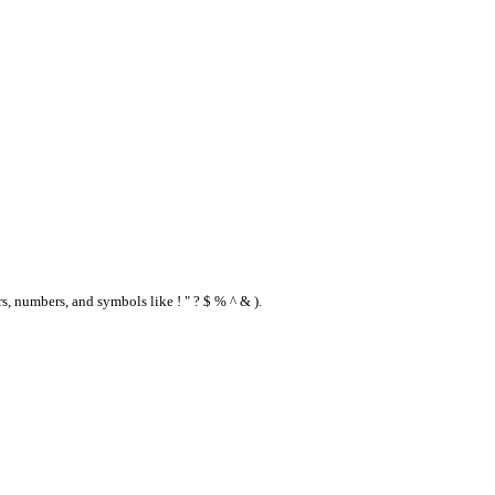
s, numbers, and symbols like ! " ? $ % ^ & ).