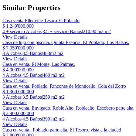
Similar Properties
Casa venta Ellenville Tesoro El Poblado
$ 1.249'000.000
4 + servicio Alcobas
|
3.5 + servicio Baños
|
210.90 m2 m2
View Details
Casa de lujo con piscina. Quinta Esencia. El Poblado, Los Balsos.
$ 7.950'000.000
3 Alcobas
|
3.5 Baños
|
483m2 m2
View Details
Casa en venta, El Monte, Las Palmas.
$ 4.900'000.000
4 Alcobas
|
4.5 Baños
|
460 m2 m2
View Details
Casa en venta, Poblado, Rincones de Monticello, Cola del Zorro
$ 1.960.000.000
3 Alcobas
|
3.5 Baños
|
259 m2 m2
View Details
Casa en venta, Envigado, Roble Alto, Roblealto, Escobero parte alta.
$ 2.900.000.000
4 Alcobas
|
4.5 Baños
|
390 m2 m2
View Details
Casa en venta , Poblado parte alta, El Tesoro, vista a la ciudad
$ 3.800'000.000