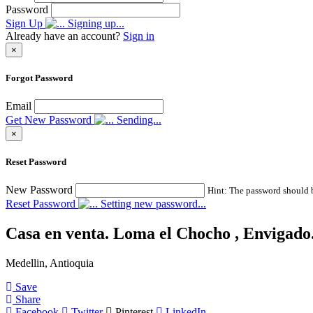
Password
Sign Up
Signing up...
Already have an account?
Sign in
×
Forgot Password
Email
Get New Password
Sending...
×
Reset Password
New Password
Hint: The password should be
Reset Password
Setting new password...
Casa en venta. Loma el Chocho , Envigado
Medellin, Antioquia
Save
Share
Facebook
Twitter
Pinterest
LinkedIn