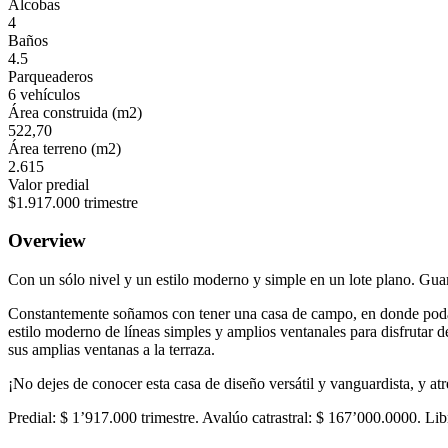
Alcobas
4
Baños
4.5
Parqueaderos
6 vehículos
Área construida (m2)
522,70
Área terreno (m2)
2.615
Valor predial
$1.917.000 trimestre
Overview
Con un sólo nivel y un estilo moderno y simple en un lote plano. Gua
Constantemente soñamos con tener una casa de campo, en donde podamo
estilo moderno de líneas simples y amplios ventanales para disfrutar d
sus amplias ventanas a la terraza.
¡No dejes de conocer esta casa de diseño versátil y vanguardista, y a
Predial: $ 1’917.000 trimestre. Avalúo catrastral: $ 167’000.0000. Li