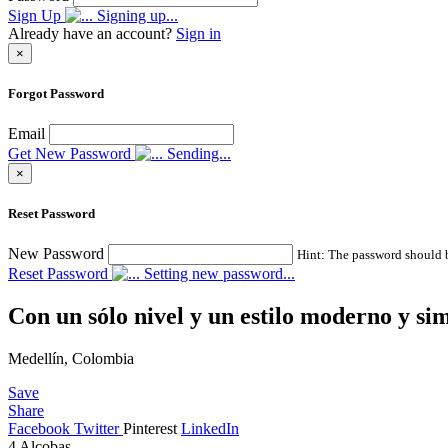
Sign Up
Signing up...
Already have an account?
Sign in
×
Forgot Password
Email
Get New Password
Sending...
×
Reset Password
New Password
Hint: The password should be
Reset Password
Setting new password...
Con un sólo nivel y un estilo moderno y s
Medellín, Colombia
Save
Share
Facebook
Twitter
Pinterest
LinkedIn
4
Alcobas