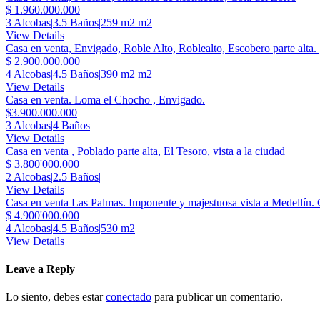
$ 1.960.000.000
3 Alcobas
|
3.5 Baños
|
259 m2 m2
View Details
Casa en venta, Envigado, Roble Alto, Roblealto, Escobero parte alta.
$ 2.900.000.000
4 Alcobas
|
4.5 Baños
|
390 m2 m2
View Details
Casa en venta. Loma el Chocho , Envigado.
$3.900.000.000
3 Alcobas
|
4 Baños
|
View Details
Casa en venta , Poblado parte alta, El Tesoro, vista a la ciudad
$ 3.800'000.000
2 Alcobas
|
2.5 Baños
|
View Details
Casa en venta Las Palmas. Imponente y majestuosa vista a Medellín. 
$ 4.900'000.000
4 Alcobas
|
4.5 Baños
|
530 m2
View Details
Leave a Reply
Lo siento, debes estar
conectado
para publicar un comentario.