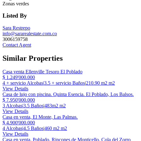
Zonas verdes
Listed By
Sara Restrepo
info@sararealestate.com.co
3006159758
Contact Agent
Similar Properties
Casa venta Ellenville Tesoro El Poblado
$ 1.249'000.000
4 + servicio Alcobas
|
3.5 + servicio Baños
|
210.90 m2 m2
View Details
Casa de lujo con piscina. Quinta Esencia. El Poblado, Los Balsos.
$ 7.950'000.000
3 Alcobas
|
3.5 Baños
|
483m2 m2
View Details
Casa en venta, El Monte, Las Palmas.
$ 4.900'000.000
4 Alcobas
|
4.5 Baños
|
460 m2 m2
View Details
Casa en venta, Poblado, Rincones de Monticello, Cola del Zorro