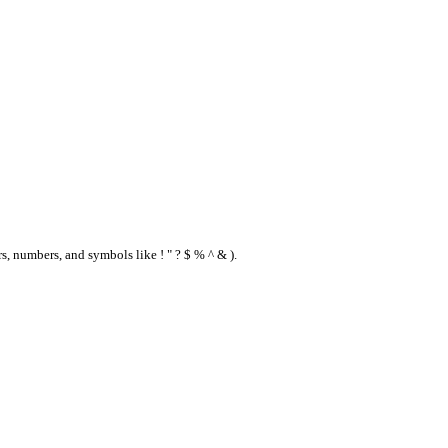
s, numbers, and symbols like ! " ? $ % ^ & ).