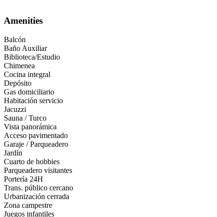
El Yarumo. Quirama. Alicante. La Ceja. Finca. Casa campestre. Orien
Amenities
Balcón
Baño Auxiliar
Biblioteca/Estudio
Chimenea
Cocina integral
Depósito
Gas domiciliario
Habitación servicio
Jacuzzi
Sauna / Turco
Vista panorámica
Acceso pavimentado
Garaje / Parqueadero
Jardín
Cuarto de hobbies
Parqueadero visitantes
Portería 24H
Trans. público cercano
Urbanización cerrada
Zona campestre
Juegos infantiles