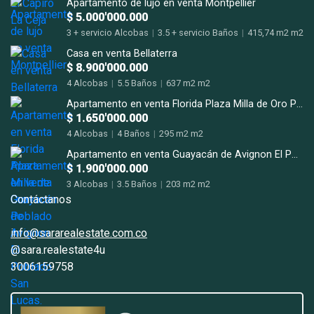
Apartamento de lujo en venta Montpellier
$ 5.000'000.000
3 + servicio Alcobas
|
3.5 + servicio Baños
|
415,74 m2 m2
Casa en venta Bellaterra
$ 8.900'000.000
4 Alcobas
|
5.5 Baños
|
637 m2 m2
Apartamento en venta Florida Plaza Milla de Oro Poblado
$ 1.650'000.000
4 Alcobas
|
4 Baños
|
295 m2 m2
Apartamento en venta Guayacán de Avignon El Poblado San Lucas.
$ 1.900'000.000
3 Alcobas
|
3.5 Baños
|
203 m2 m2
Contáctanos
info@sararealestate.com.co
@sara.realestate4u
3006159758