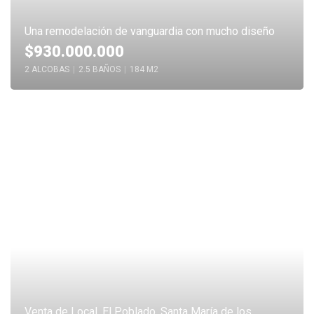
Una remodelación de vanguardia con mucho diseño
$930.000.000
2 ALCOBAS
|
2.5 BAÑOS
|
184 M2
Venta de Local, El Poblado, Santa María de los