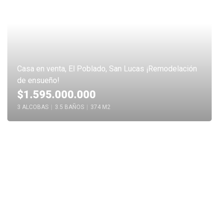
Casa en venta, El Poblado, San Lucas ¡Remodelación
de ensueño!
$1.595.000.000
3 ALCOBAS
|
3.5 BAÑOS
|
374 M2