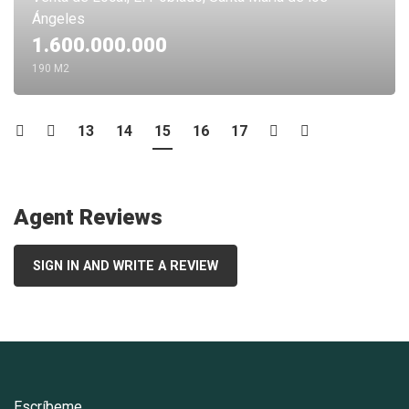
Ángeles
1.600.000.000
190 M2
13
14
15
16
17
Agent Reviews
SIGN IN AND WRITE A REVIEW
Escríbeme